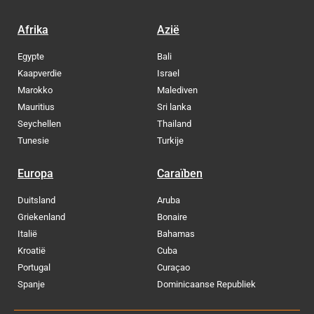
Afrika
Azië
Egypte
Bali
Kaapverdie
Israel
Marokko
Malediven
Mauritius
Sri lanka
Seychellen
Thailand
Tunesie
Turkije
Europa
Caraïben
Duitsland
Aruba
Griekenland
Bonaire
Italië
Bahamas
Kroatië
Cuba
Portugal
Curaçao
Spanje
Dominicaanse Republiek