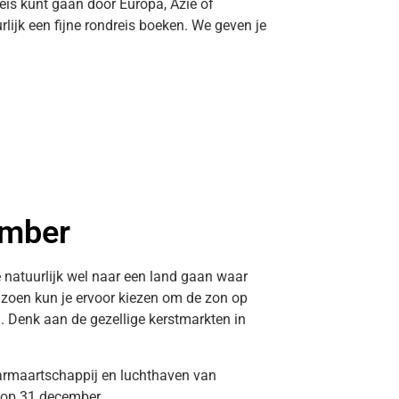
dreis kunt gaan door Europa, Azië of
rlijk een fijne rondreis boeken. We geven je
ember
e natuurlijk wel naar een land gaan waar
eizoen kun je ervoor kiezen om de zon op
g. Denk aan de gezellige kerstmarkten in
aarmaartschappij en luchthaven van
 op 31 december.