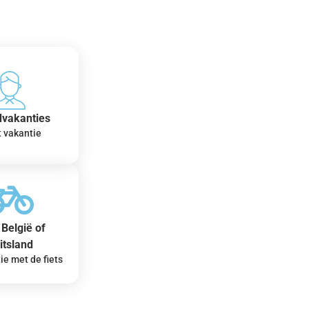
dvakanties
t vakantie
België of
itsland
ie met de fiets