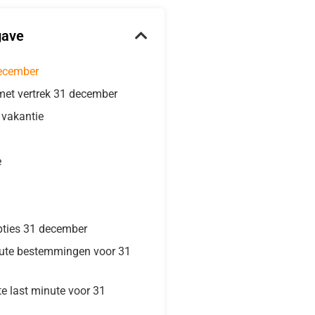
gave
december
met vertrek 31 december
e vakantie
e
pties 31 december
nute bestemmingen voor 31
te last minute voor 31