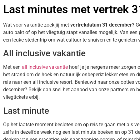
Last minutes met vertrek 
Wat voor vakantie zoek jij met
vertrekdatum 31 december
? G
auto pakt of op het vliegtuig stapt vanalles mogelijk. Van een
een leuke stedentrip om wat cultuur te snuiven en te genieten v
All inclusive vakantie
Met een
all inclusive vakantie
hoef je je nergens meer zorgen 
het strand om de hoek en natuurlijk onbeperkt lekker eten en dr
reis naar een all inclusive resort. Benieuwd naar onze opties vo
december? Bekijk dan snel het aanbod van onze partners en boe
vliegtickets erbij.
Last minute
Op het laatste moment besloten om op reis te gaan met als v
zelfs in dezelfde week nog een last minute boeken en op 31 de
denken van een prachtige reis naar zonnige oorden, of misschien