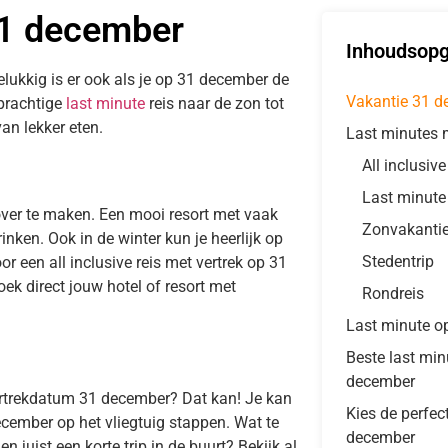
31 december
Inhoudsop
elukkig is er ook als je op 31 december de
Vakantie 31 
 prachtige
last minute
reis naar de zon tot
an lekker eten.
Last minutes 
All inclusiv
Last minute
over te maken. Een mooi resort met vaak
Zonvakanti
inken. Ook in de winter kun je heerlijk op
Stedentrip
or een all inclusive reis met vertrek op 31
k direct jouw hotel of resort met
Rondreis
Last minute o
Beste last mi
december
ertrekdatum 31 december? Dat kan! Je kan
Kies de perfec
cember op het vliegtuig stappen. Wat te
december
 juist een korte trip in de buurt? Bekijk al