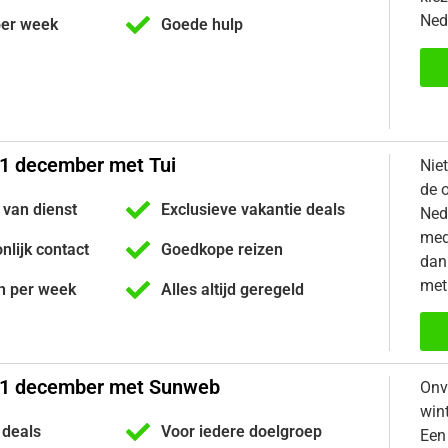
Ned
per week
Goede hulp
31 december met Tui
Nie
de 
 van dienst
Exclusieve vakantie deals
Ned
med
onlijk contact
Goedkope reizen
dan 
met
n per week
Alles altijd geregeld
31 december met Sunweb
Onv
win
 deals
Voor iedere doelgroep
Een