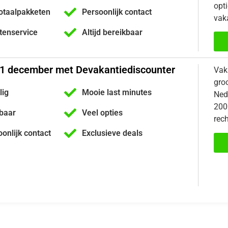
opti
otaalpakketen
Persoonlijk contact
vaka
ntenservice
Altijd bereikbaar
31 december met Devakantiediscounter
Vak
gro
lig
Mooie last minutes
Nede
200
kbaar
Veel opties
rech
oonlijk contact
Exclusieve deals