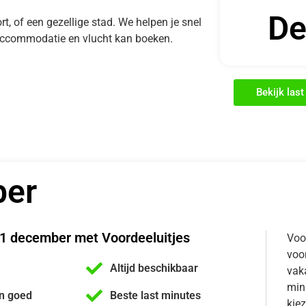
De
rt, of een gezellige stad. We helpen je snel
e accommodatie en vlucht kan boeken.
Bekijk las
ber
31 december met Voordeeluitjes
Voo
voor
Altijd beschikbaar
vaka
min
n goed
Beste last minutes
kiez