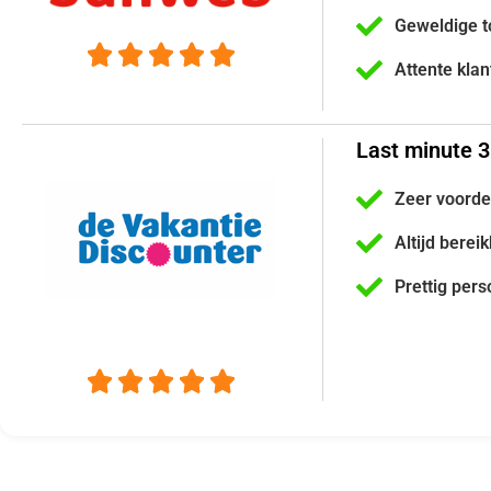
Geweldige t





Attente kla
Last minute 
Zeer voorde
Altijd berei
Prettig pers




