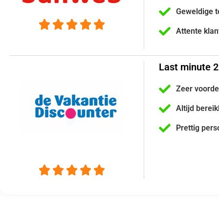
Geweldige t





Attente kla
Last minute 
Zeer voorde
Altijd berei
Prettig pers




