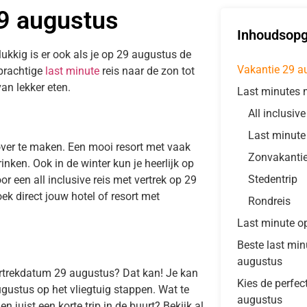
29 augustus
Inhoudsop
lukkig is er ook als je op 29 augustus de
Vakantie 29 a
 prachtige
last minute
reis naar de zon tot
an lekker eten.
Last minutes 
All inclusiv
Last minute
over te maken. Een mooi resort met vaak
Zonvakanti
inken. Ook in de winter kun je heerlijk op
Stedentrip
or een all inclusive reis met vertrek op 29
k direct jouw hotel of resort met
Rondreis
Last minute o
Beste last mi
augustus
ertrekdatum 29 augustus? Dat kan! Je kan
Kies de perfec
gustus op het vliegtuig stappen. Wat te
augustus
 juist een korte trip in de buurt? Bekijk al