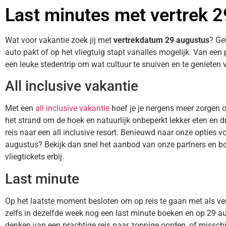
Last minutes met vertrek 
Wat voor vakantie zoek jij met
vertrekdatum 29 augustus
? Ge
auto pakt of op het vliegtuig stapt vanalles mogelijk. Van een
een leuke stedentrip om wat cultuur te snuiven en te genieten v
All inclusive vakantie
Met een
all inclusive vakantie
hoef je je nergens meer zorgen 
het strand om de hoek en natuurlijk onbeperkt lekker eten en dr
reis naar een all inclusive resort. Benieuwd naar onze opties vo
augustus? Bekijk dan snel het aanbod van onze partners en boe
vliegtickets erbij.
Last minute
Op het laatste moment besloten om op reis te gaan met als v
zelfs in dezelfde week nog een last minute boeken en op 29 au
denken van een prachtige reis naar zonnige oorden, of misschien