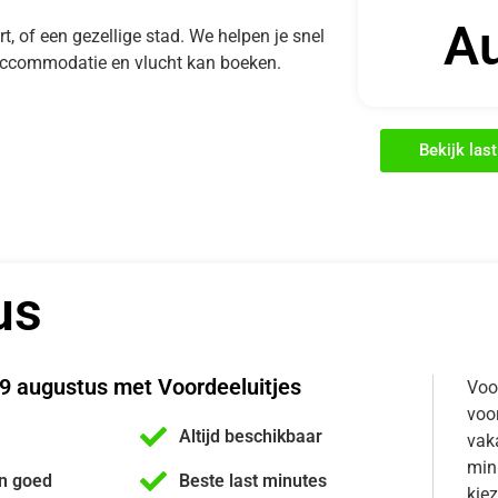
A
rt, of een gezellige stad. We helpen je snel
e accommodatie en vlucht kan boeken.
Bekijk las
us
9 augustus met Voordeeluitjes
Voo
voor
Altijd beschikbaar
vaka
min
n goed
Beste last minutes
kiez