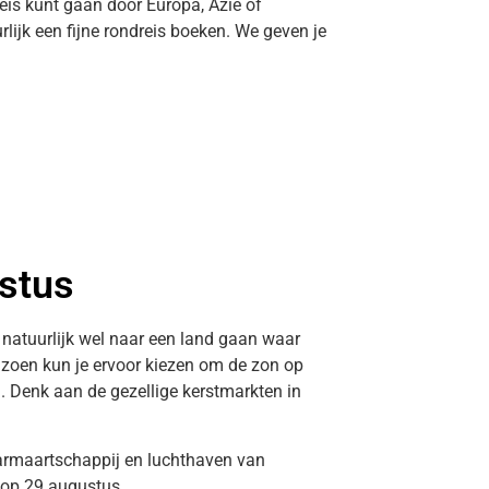
dreis kunt gaan door Europa, Azië of
rlijk een fijne rondreis boeken. We geven je
ustus
e natuurlijk wel naar een land gaan waar
eizoen kun je ervoor kiezen om de zon op
g. Denk aan de gezellige kerstmarkten in
aarmaartschappij en luchthaven van
 op 29 augustus.