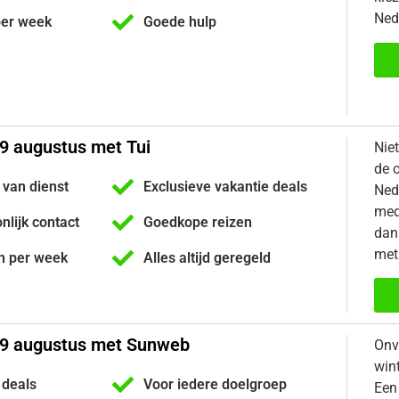
Ned
per week
Goede hulp
9 augustus met Tui
Nie
de 
 van dienst
Exclusieve vakantie deals
Ned
med
onlijk contact
Goedkope reizen
dan 
met
n per week
Alles altijd geregeld
29 augustus met Sunweb
Onv
win
 deals
Voor iedere doelgroep
Een