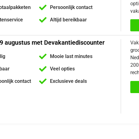
opti
otaalpakketen
Persoonlijk contact
vaka
ntenservice
Altijd bereikbaar
29 augustus met Devakantiediscounter
Vak
gro
lig
Mooie last minutes
Nede
200
kbaar
Veel opties
rech
oonlijk contact
Exclusieve deals