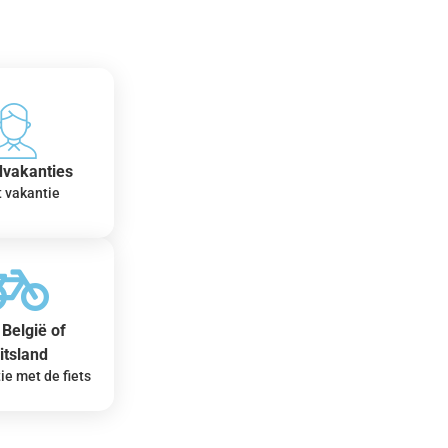
dvakanties
t vakantie
België of
itsland
ie met de fiets