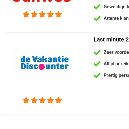
Geweldige t





Attente kla
Last minute 
Zeer voorde
Altijd berei
Prettig pers




