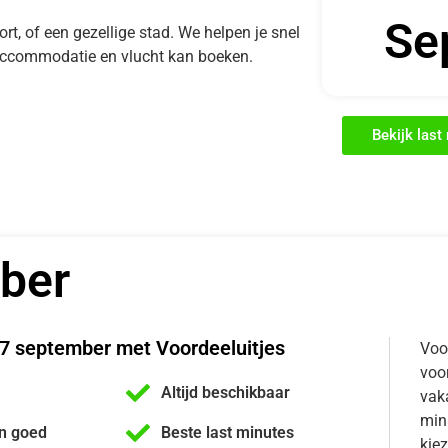
Se
ort, of een gezellige stad. We helpen je snel
e accommodatie en vlucht kan boeken.
Bekijk las
ber
27 september met Voordeeluitjes
Voo
voor
Altijd beschikbaar
vaka
min
n goed
Beste last minutes
kiez