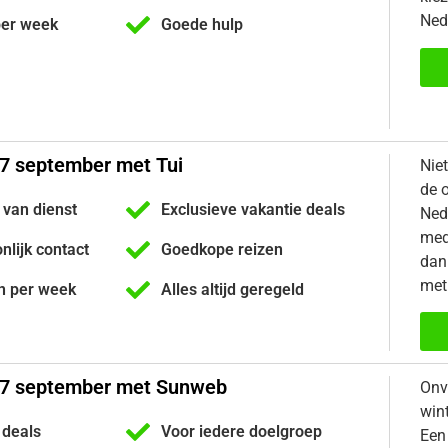
Ned
per week
Goede hulp
27 september met Tui
Nie
de 
 van dienst
Exclusieve vakantie deals
Ned
med
onlijk contact
Goedkope reizen
dan 
met
n per week
Alles altijd geregeld
27 september met Sunweb
Onv
win
 deals
Voor iedere doelgroep
Een