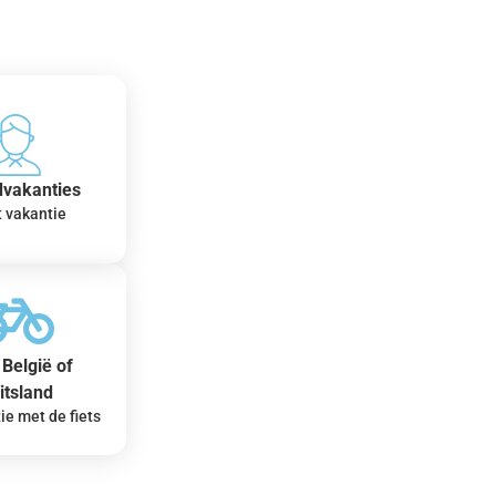
dvakanties
t vakantie
België of
itsland
ie met de fiets