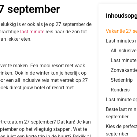
27 september
Inhoudsop
elukkig is er ook als je op 27 september de
Vakantie 27 s
 prachtige
last minute
reis naar de zon tot
an lekker eten.
Last minutes 
All inclusiv
Last minute
over te maken. Een mooi resort met vaak
Zonvakanti
inken. Ook in de winter kun je heerlijk op
Stedentrip
or een all inclusive reis met vertrek op 27
ek direct jouw hotel of resort met
Rondreis
Last minute o
Beste last mi
september
ertrekdatum 27 september? Dat kan! Je kan
Kies de perfec
ptember op het vliegtuig stappen. Wat te
september
 juist een korte trip in de buurt? Bekijk al