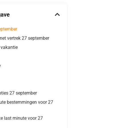
gave
eptember
met vertrek 27 september
e vakantie
e
pties 27 september
nute bestemmingen voor 27
te last minute voor 27