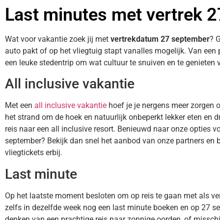
Last minutes met vertrek 
Wat voor vakantie zoek jij met
vertrekdatum 27 september
? G
auto pakt of op het vliegtuig stapt vanalles mogelijk. Van een
een leuke stedentrip om wat cultuur te snuiven en te genieten v
All inclusive vakantie
Met een
all inclusive vakantie
hoef je je nergens meer zorgen 
het strand om de hoek en natuurlijk onbeperkt lekker eten en dr
reis naar een all inclusive resort. Benieuwd naar onze opties vo
september? Bekijk dan snel het aanbod van onze partners en bo
vliegtickets erbij.
Last minute
Op het laatste moment besloten om op reis te gaan met als v
zelfs in dezelfde week nog een last minute boeken en op 27 se
denken van een prachtige reis naar zonnige oorden, of misschien