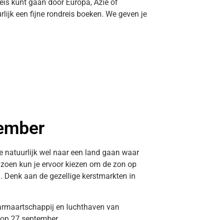
dreis kunt gaan door Europa, Azië of
rlijk een fijne rondreis boeken. We geven je
tember
je natuurlijk wel naar een land gaan waar
eizoen kun je ervoor kiezen om de zon op
g. Denk aan de gezellige kerstmarkten in
aarmaartschappij en luchthaven van
 op 27 september.