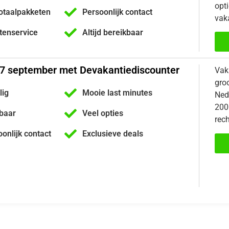
opti
otaalpakketen
Persoonlijk contact
vaka
ntenservice
Altijd bereikbaar
27 september met Devakantiediscounter
Vak
gro
lig
Mooie last minutes
Nede
200
kbaar
Veel opties
rech
oonlijk contact
Exclusieve deals