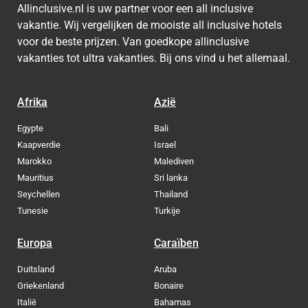
Allinclusive.nl is uw partner voor een all inclusive
vakantie. Wij vergelijken de mooiste all inclusive hotels
voor de beste prijzen. Van goedkope allinclusive
vakanties tot ultra vakanties. Bij ons vind u het allemaal.
Afrika
Azië
Egypte
Bali
Kaapverdie
Israel
Marokko
Malediven
Mauritius
Sri lanka
Seychellen
Thailand
Tunesie
Turkije
Europa
Caraïben
Duitsland
Aruba
Griekenland
Bonaire
Italië
Bahamas