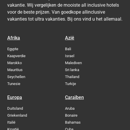
vakantie. Wij vergelijken de mooiste all inclusive hotels
voor de beste prijzen. Van goedkope allinclusive
vakanties tot ultra vakanties. Bij ons vind u het allemaal.
Afrika
Azië
Egypte
Bali
Kaapverdie
Israel
Marokko
Malediven
Mauritius
Sri lanka
Seychellen
Thailand
Tunesie
Turkije
Europa
Caraïben
Duitsland
Aruba
Griekenland
Bonaire
Italië
Bahamas
Kroatië
Cuba