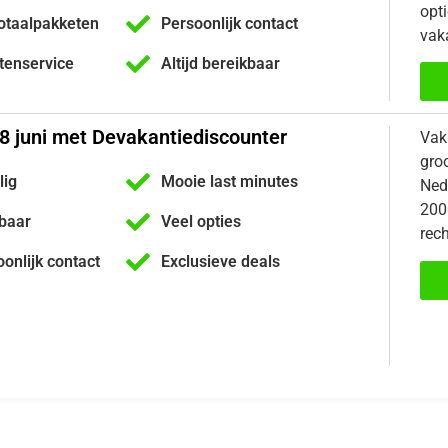
opti
otaalpakketen
Persoonlijk contact
vaka
ntenservice
Altijd bereikbaar
8 juni met Devakantiediscounter
Vak
gro
lig
Mooie last minutes
Nede
200
kbaar
Veel opties
rech
oonlijk contact
Exclusieve deals