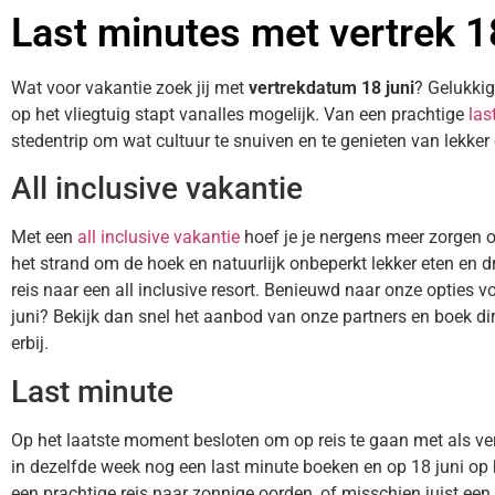
Last minutes met vertrek 1
Wat voor vakantie zoek jij met
vertrekdatum 18 juni
? Gelukkig
op het vliegtuig stapt vanalles mogelijk. Van een prachtige
las
stedentrip om wat cultuur te snuiven en te genieten van lekker 
All inclusive vakantie
Met een
all inclusive vakantie
hoef je je nergens meer zorgen 
het strand om de hoek en natuurlijk onbeperkt lekker eten en dr
reis naar een all inclusive resort. Benieuwd naar onze opties vo
juni? Bekijk dan snel het aanbod van onze partners en boek dire
erbij.
Last minute
Op het laatste moment besloten om op reis te gaan met als ver
in dezelfde week nog een last minute boeken en op 18 juni op 
een prachtige reis naar zonnige oorden, of misschien juist een k