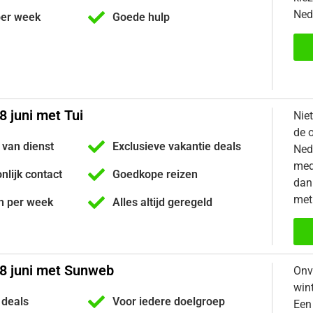
Ned
per week
Goede hulp
8 juni met Tui
Nie
de 
 van dienst
Exclusieve vakantie deals
Ned
med
onlijk contact
Goedkope reizen
dan 
met
n per week
Alles altijd geregeld
18 juni met Sunweb
Onv
win
 deals
Voor iedere doelgroep
Een