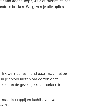
unt gaan door Europa, Azië of misschien één
 rondreis boeken. We geven je alle opties,
uurlijk wel naar een land gaan waar het op
kun je ervoor kiezen om de zon op te
Denk aan de gezellige kerstmarkten in
aarmaartschappij en luchthaven van
op 18 juni.