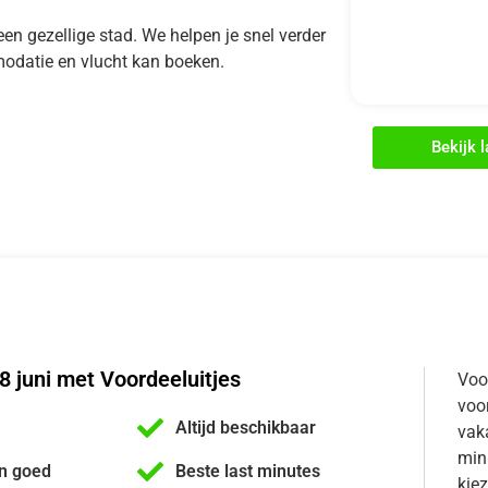
f een gezellige stad. We helpen je snel verder
modatie en vlucht kan boeken.
Bekijk 
8 juni met Voordeeluitjes
Voo
voor
Altijd beschikbaar
vaka
min
n goed
Beste last minutes
kiez