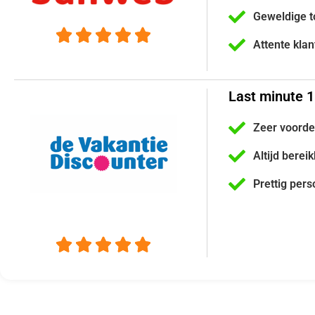
Geweldige t





Attente kla
Last minute 1
Zeer voorde
Altijd berei
Prettig pers




