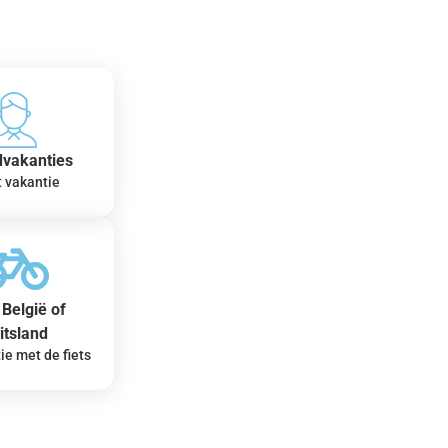
dvakanties
t vakantie
België of
itsland
ie met de fiets