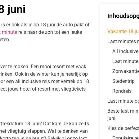
8 juni
Inhoudsop
 is er ook als je op 18 juni de auto pakt of
Vakantie 18 ju
t minute
reis naar de zon tot een leuke
eten.
Last minutes m
All inclusiv
Last minute
over te maken. Een mooi resort met vaak
Zonvakanti
inken. Ook in de winter kun je heerlijk op
Stedentrip
or een all inclusive reis met vertrek op 18
ct jouw hotel of resort met vliegtickets
Rondreis
Last minute op
Beste last mi
juni
trekdatum 18 juni? Dat kan! Je kan zelfs
Kies de perfec
het vliegtuig stappen. Wat te denken van
Populaire re
orte trip in de buurt? Bekijk al onze last