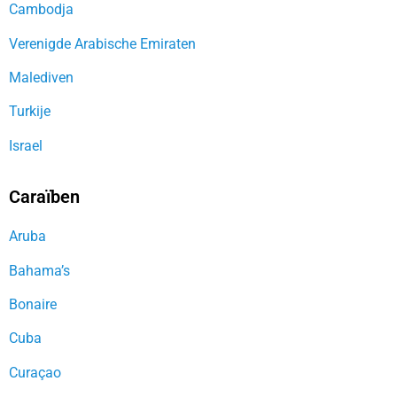
Cambodja
Verenigde Arabische Emiraten
Malediven
Turkije
Israel
Caraïben
Aruba
Bahama’s
Bonaire
Cuba
Curaçao