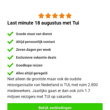





Last minute 18 augustus met Tui
Goede staat van dienst
Altijd persoonlijk contact
Zeven dagen per week
Exclusieve vakantie deals
Goedkope reizen
Alles altijd geregeld
Niet alleen de grootste maar ook de oudste
reisorganisatie van Nederland is TUI, met ruim 2.800
medewerkers. Jaarlijks gaan er dan ook zo’n 1.7
miljoen reizigers met TUI op vakantie.
Bekijk aanbiedingen