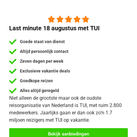





Last minute 18 augustus met TUI
Goede staat van dienst
Altijd persoonlijk contact
Zeven dagen per week
Exclusieve vakantie deals
Goedkope reizen
Alles altijd geregeld
Niet alleen de grootste maar ook de oudste
reisorganisatie van Nederland is TUI, met ruim 2.800
medewerkers. Jaarlijks gaan er dan ook zo’n 1.7
miljoen reizigers met TUI op vakantie.
Bekijk aanbiedingen