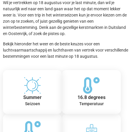
Wil je vertrekken op 18 augustus voor je last minute, dan wil je
natuurlijk wel naar een land gaan waar het op dat moment lekker
weer is. Voor een trip in het winterseizoen kun je ervoor kiezen om de
zon op te zoeken, of juist gezellig genieten van een
winterbestemming. Denk aan de gezellige kerstmarkten in Duitsland
en Oostenrijk, of zoek de pistes op.
Bekijk hieronder het weer en de beste keuzes voor een
luchtvaarmaartschappij en luchthaven van vertrek voor verschillende
bestemmingen voor een last minute op 18 augustus.
Summer
16.8 degrees
Seizoen
Temperatuur