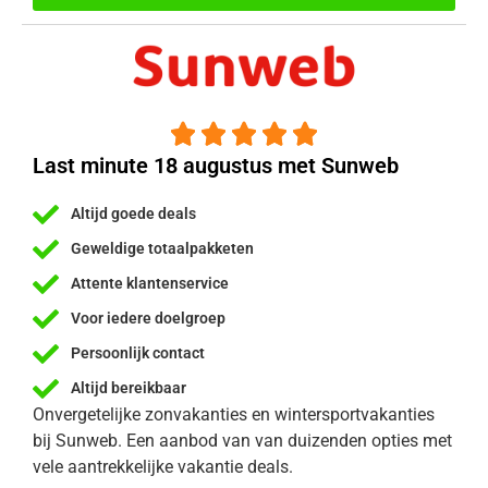





Last minute 18 augustus met Sunweb
Altijd goede deals
Geweldige totaalpakketen
Attente klantenservice
Voor iedere doelgroep
Persoonlijk contact
Altijd bereikbaar
Onvergetelijke zonvakanties en wintersportvakanties
bij Sunweb. Een aanbod van van duizenden opties met
vele aantrekkelijke vakantie deals.