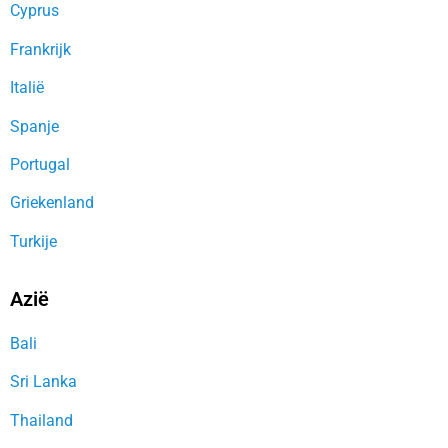
Cyprus
Frankrijk
Italië
Spanje
Portugal
Griekenland
Turkije
Azië
Bali
Sri Lanka
Thailand