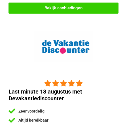
Bekijk aanbiedingen





Last minute 18 augustus met
Devakantiediscounter
Zeer voordelig
Altijd bereikbaar