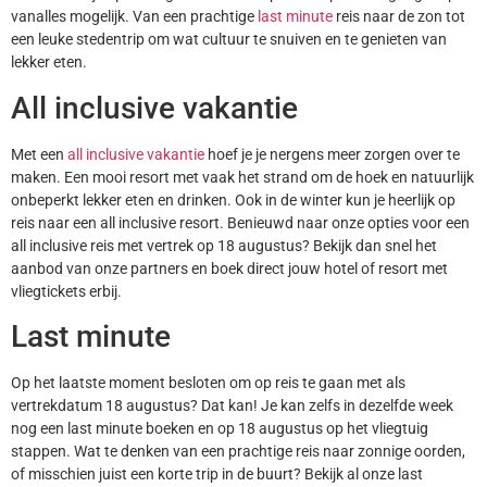
vanalles mogelijk. Van een prachtige
last minute
reis naar de zon tot
een leuke stedentrip om wat cultuur te snuiven en te genieten van
lekker eten.
All inclusive vakantie
Met een
all inclusive vakantie
hoef je je nergens meer zorgen over te
maken. Een mooi resort met vaak het strand om de hoek en natuurlijk
onbeperkt lekker eten en drinken. Ook in de winter kun je heerlijk op
reis naar een all inclusive resort. Benieuwd naar onze opties voor een
all inclusive reis met vertrek op 18 augustus? Bekijk dan snel het
aanbod van onze partners en boek direct jouw hotel of resort met
vliegtickets erbij.
Last minute
Op het laatste moment besloten om op reis te gaan met als
vertrekdatum 18 augustus? Dat kan! Je kan zelfs in dezelfde week
nog een last minute boeken en op 18 augustus op het vliegtuig
stappen. Wat te denken van een prachtige reis naar zonnige oorden,
of misschien juist een korte trip in de buurt? Bekijk al onze last