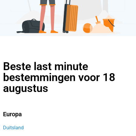
Beste last minute
bestemmingen voor 18
augustus
Europa
Duitsland