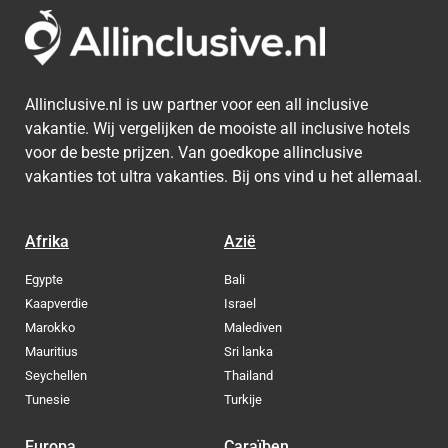
Allinclusive.nl is uw partner voor een all inclusive
vakantie. Wij vergelijken de mooiste all inclusive hotels
voor de beste prijzen. Van goedkope allinclusive
vakanties tot ultra vakanties. Bij ons vind u het allemaal.
Afrika
Azië
Egypte
Bali
Kaapverdie
Israel
Marokko
Malediven
Mauritius
Sri lanka
Seychellen
Thailand
Tunesie
Turkije
Europa
Caraïben