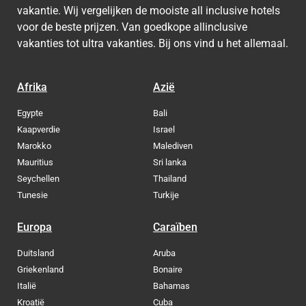
vakantie. Wij vergelijken de mooiste all inclusive hotels
voor de beste prijzen. Van goedkope allinclusive
vakanties tot ultra vakanties. Bij ons vind u het allemaal.
Afrika
Azië
Egypte
Bali
Kaapverdie
Israel
Marokko
Malediven
Mauritius
Sri lanka
Seychellen
Thailand
Tunesie
Turkije
Europa
Caraïben
Duitsland
Aruba
Griekenland
Bonaire
Italië
Bahamas
Kroatië
Cuba