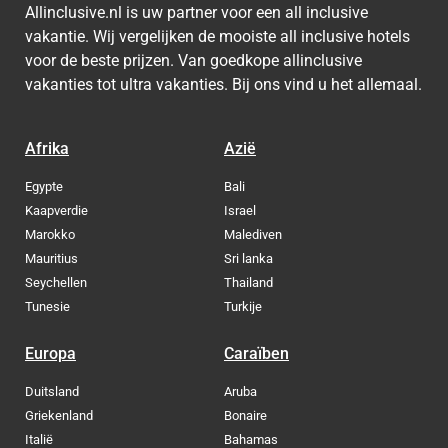
Allinclusive.nl is uw partner voor een all inclusive
vakantie. Wij vergelijken de mooiste all inclusive hotels
voor de beste prijzen. Van goedkope allinclusive
vakanties tot ultra vakanties. Bij ons vind u het allemaal.
Afrika
Azië
Egypte
Bali
Kaapverdie
Israel
Marokko
Malediven
Mauritius
Sri lanka
Seychellen
Thailand
Tunesie
Turkije
Europa
Caraïben
Duitsland
Aruba
Griekenland
Bonaire
Italië
Bahamas