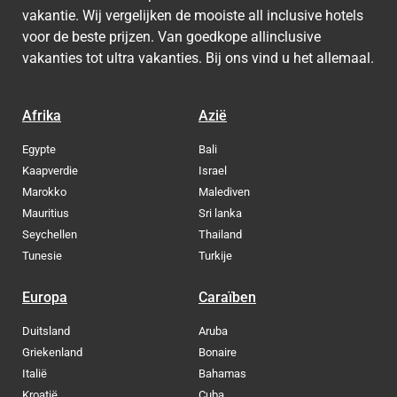
vakantie. Wij vergelijken de mooiste all inclusive hotels
voor de beste prijzen. Van goedkope allinclusive
vakanties tot ultra vakanties. Bij ons vind u het allemaal.
Afrika
Azië
Egypte
Bali
Kaapverdie
Israel
Marokko
Malediven
Mauritius
Sri lanka
Seychellen
Thailand
Tunesie
Turkije
Europa
Caraïben
Duitsland
Aruba
Griekenland
Bonaire
Italië
Bahamas
Kroatië
Cuba