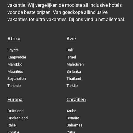
vakantie. Wij vergelijken de mooiste all inclusive hotels
voor de beste prijzen. Van goedkope allinclusive
vakanties tot ultra vakanties. Bij ons vind u het allemaal.
Afrika
Azië
Egypte
Bali
Kaapverdie
Israel
Marokko
Malediven
Mauritius
Sri lanka
Seychellen
Thailand
Tunesie
Turkije
Europa
Caraïben
Duitsland
Aruba
Griekenland
Bonaire
Italië
Bahamas
Kroatië
Cuba