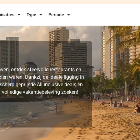
isaties
Type
Periode
haven, ontdek sfeervolle restaurants en
en waren. Dankzij de ideale ligging in
cherp geprijsde All inclusive deals en
n volledige vakantiebeleving zoeken!