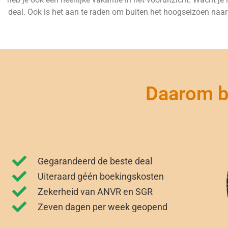
deal. Ook is het aan te raden om buiten het hoogseizoen naar Sp
Daarom bo
Gegarandeerd de beste deal
Uiteraard géén boekingskosten
Zekerheid van ANVR en SGR
Zeven dagen per week geopend