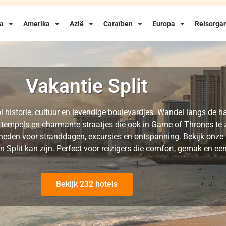
ka
Amerika
Azië
Caraïben
Europa
Reisorgan
Vakantie Split
vol historie, cultuur en levendige boulevardjes. Wandel langs de 
 tempels en charmante straatjes die ook in Game of Thrones te zi
heden voor stranddagen, excursies en ontspanning. Bekijk onze s
 Split kan zijn. Perfect voor reizigers die comfort, gemak en ee
Bekijk 232 hotels