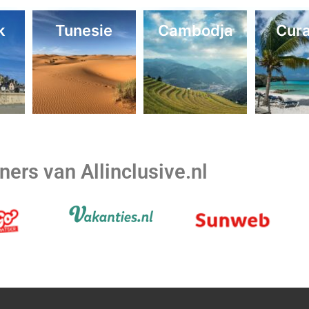
k
Tunesie
Cambodja
Cur
ners van Allinclusive.nl