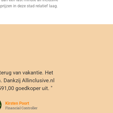
rijzen in deze stad relatief laag.
 terug van vakantie. Het
 Dankzij Allinclusive.nl
591,00 goedkoper uit. "
Kirsten Poort
Financial Controller