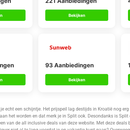
ngen
221 Aanbiedingen
en
Bekijken
ingen
93 Aanbiedingen
en
Bekijken
e echt een schijntje. Het prijspeil lag destijds in Kroatië nog er
 aan het worden en dat merk je in Split ook. Desondanks is Spli
 een van de all inclusive deals van deze website. Met deze deals 
 liever niet al te lang voordat je op vakantie kunt gaan? Overweeg