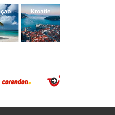
açao
Kroatie