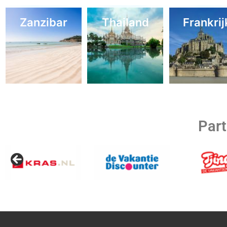
Zanzibar
Thailand
Frankrij
Part