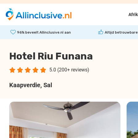
Afri
96% beveelt Allinclusive.nl aan
Altijd betrouwbare
Hotel Riu Funana





5.0 (200+ reviews)
Kaapverdie
, Sal