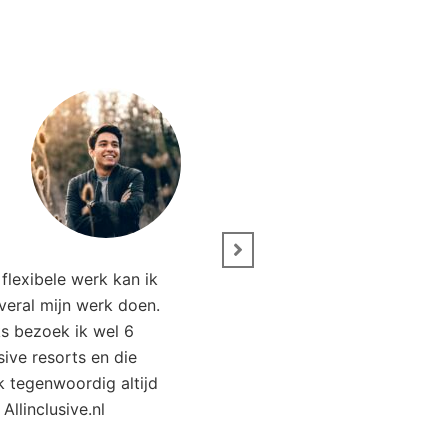
” Wij zijn net terug van 
flexibele werk kan ik
Het was genieten. Da
overal mijn werk doen.
Allinclusive.nl waren wi
ks bezoek ik wel 6
goedkoper uit. 
usive resorts en die
ik tegenwoordig altijd
Kirsten Poort
Financial
 Allinclusive.nl