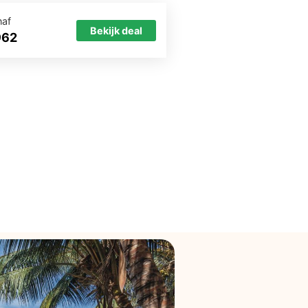
naf
Bekijk deal
962