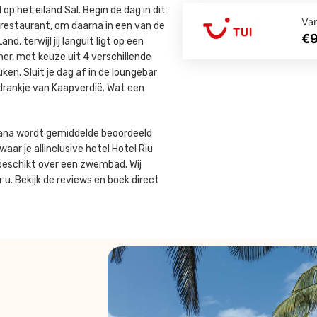
op het eiland Sal. Begin de dag in dit
Va
etrestaurant, om daarna in een van de
€
 terwijl jij languit ligt op een
ner, met keuze uit 4 verschillende
ken. Sluit je dag af in de loungebar
drankje van Kaapverdië. Wat een
unana wordt gemiddelde beoordeeld
aar je allinclusive hotel Hotel Riu
n beschikt over een zwembad. Wij
u. Bekijk de reviews en boek direct