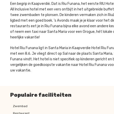
Een begrip in Kaapverdië. Dat is Riu Funana, het eerste RIU Hotel 
All Inclusive hotel met een vers ontbijt in het uitgebreide buff
twee zwembaden te plonsen. De kinderen vermaken zich in RiuLand,
ligbed met een goed boek. ’s Avonds maak je je klaar voor het di
restaurants eet je in Riu Funana bijna elke avond een andere keu
of neem een taxi naar Santa Maria voor een Grogue, hét lokale 
heerlijke vakantie!
Hotel Riu Funana ligt in Santa Maria in Kaapverdie Hotel Riu F
met een 8.6. Je vliegt direct op Sal naar de plaats Santa Maria, w
Funana vindt. Het hotel is niet specifiek op kinderen gericht e
vergelijken de goedkoopste vakantie naar Hotel Riu Funana voor 
uw vakantie.
Populaire faciliteiten
Zwembad
Restaurant