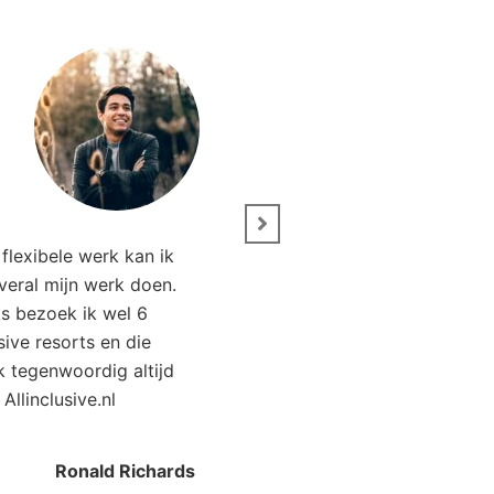
” Wij zijn net terug van 
flexibele werk kan ik
Het was genieten. Da
overal mijn werk doen.
Allinclusive.nl waren wi
ks bezoek ik wel 6
goedkoper uit. 
usive resorts en die
ik tegenwoordig altijd
Kirsten Poort
Financial
 Allinclusive.nl
Ronald Richards