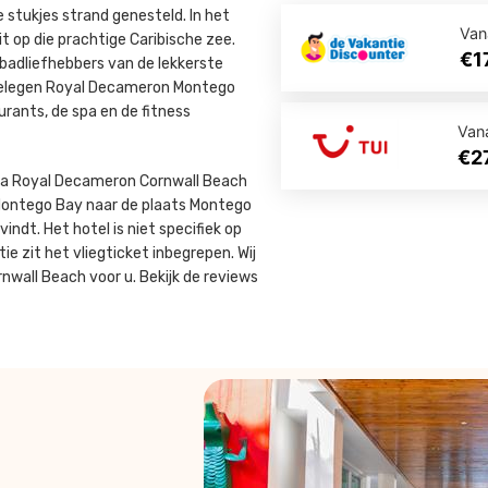
e stukjes strand genesteld. In het
Van
it op die prachtige Caribische zee.
€1
mbadliefhebbers van de lekkerste
t gelegen Royal Decameron Montego
urants, de spa en de fitness
Van
€2
ca Royal Decameron Cornwall Beach
 Montego Bay naar de plaats Montego
indt. Het hotel is niet specifiek op
e zit het vliegticket inbegrepen. Wij
wall Beach voor u. Bekijk de reviews