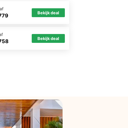
af
Bekijk deal
779
af
Bekijk deal
758