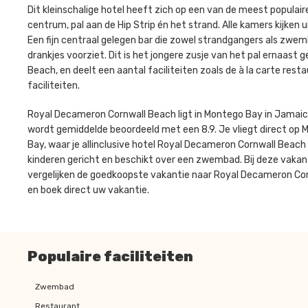
Dit kleinschalige hotel heeft zich op een van de meest populair
centrum, pal aan de Hip Strip én het strand. Alle kamers kijken u
Een fijn centraal gelegen bar die zowel strandgangers als zwe
drankjes voorziet. Dit is het jongere zusje van het pal ernaas
Beach, en deelt een aantal faciliteiten zoals de à la carte resta
faciliteiten.
Royal Decameron Cornwall Beach ligt in Montego Bay in Jamai
wordt gemiddelde beoordeeld met een 8.9. Je vliegt direct op
Bay, waar je allinclusive hotel Royal Decameron Cornwall Beach v
kinderen gericht en beschikt over een zwembad. Bij deze vakanti
vergelijken de goedkoopste vakantie naar Royal Decameron Corn
en boek direct uw vakantie.
Populaire faciliteiten
Zwembad
Restaurant