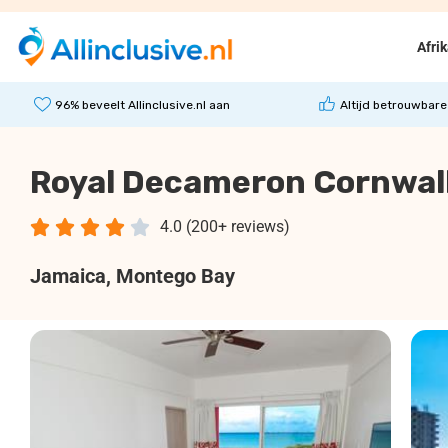
Afri
96% beveelt Allinclusive.nl aan
Altijd betrouwbare
Royal Decameron Cornwal





4.0 (200+ reviews)
Jamaica
, Montego Bay