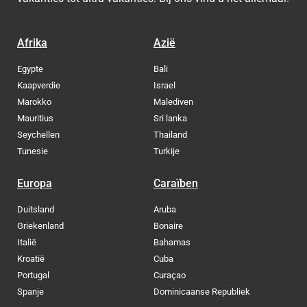
Afrika
Azië
Egypte
Bali
Kaapverdie
Israel
Marokko
Malediven
Mauritius
Sri lanka
Seychellen
Thailand
Tunesie
Turkije
Europa
Caraïben
Duitsland
Aruba
Griekenland
Bonaire
Italië
Bahamas
Kroatië
Cuba
Portugal
Curaçao
Spanje
Dominicaanse Republiek