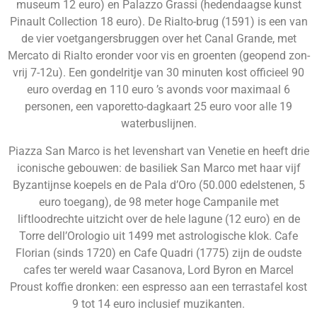
museum 12 euro) en Palazzo Grassi (hedendaagse kunst
Pinault Collection 18 euro). De Rialto-brug (1591) is een van
de vier voetgangersbruggen over het Canal Grande, met
Mercato di Rialto eronder voor vis en groenten (geopend zon-
vrij 7-12u). Een gondelritje van 30 minuten kost officieel 90
euro overdag en 110 euro ’s avonds voor maximaal 6
personen, een vaporetto-dagkaart 25 euro voor alle 19
waterbuslijnen.
Piazza San Marco is het levenshart van Venetie en heeft drie
iconische gebouwen: de basiliek San Marco met haar vijf
Byzantijnse koepels en de Pala d’Oro (50.000 edelstenen, 5
euro toegang), de 98 meter hoge Campanile met
liftloodrechte uitzicht over de hele lagune (12 euro) en de
Torre dell’Orologio uit 1499 met astrologische klok. Cafe
Florian (sinds 1720) en Cafe Quadri (1775) zijn de oudste
cafes ter wereld waar Casanova, Lord Byron en Marcel
Proust koffie dronken: een espresso aan een terrastafel kost
9 tot 14 euro inclusief muzikanten.