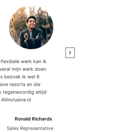
” Wij zijn net terug van 
flexibele werk kan ik
Het was genieten. Da
overal mijn werk doen.
Allinclusive.nl waren wi
ks bezoek ik wel 6
goedkoper uit. 
usive resorts en die
ik tegenwoordig altijd
Kirsten Poort
Financial
 Allinclusive.nl
Ronald Richards
Sales Representative