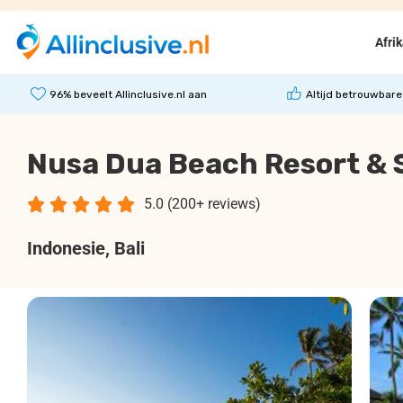
Afri
96% beveelt Allinclusive.nl aan
Altijd betrouwbare
Nusa Dua Beach Resort & 





5.0 (200+ reviews)
Indonesie
, Bali