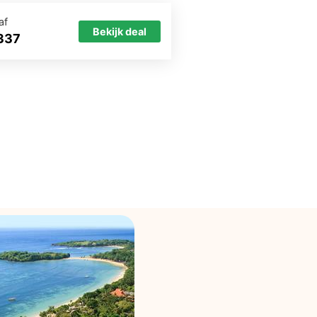
af
Bekijk deal
337