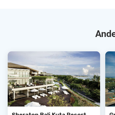
Ande
Sheraton Bali Kuta Resort
G