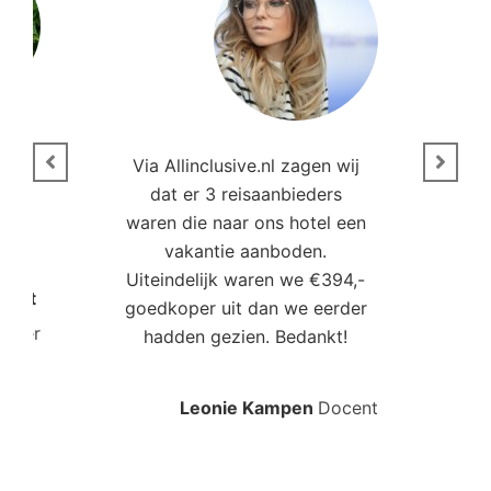
n
Via Allinclusive.nl zagen wij
N
en.
dat er 3 reisaanbieders
m
aren
waren die naar ons hotel een
t. “
vakantie aanboden.
Uiteindelijk waren we €394,-
Poort
goedkoper uit dan we eerder
mo
roller
hadden gezien. Bedankt!
bo
Leonie Kampen
Docent
Rud