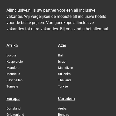
Allinclusive.nl is uw partner voor een all inclusive
vakantie. Wij vergelijken de mooiste all inclusive hotels
voor de beste prijzen. Van goedkope allinclusive
vakanties tot ultra vakanties. Bij ons vind u het allemaal.
Afrika
Azië
Egypte
Bali
Kaapverdie
Israel
Marokko
Malediven
Mauritius
Sri lanka
Seychellen
Thailand
Tunesie
Turkije
Europa
Caraïben
Duitsland
Aruba
Griekenland
Bonaire