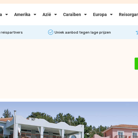
ka
Amerika
Azië
Caraïben
Europa
Reisorgan
 reispartners
Uniek aanbod tegen lage prijzen