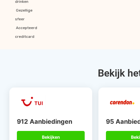
drinken
Gezellige
sfeer
Accepteerd
creditcard
Bekijk he
912 Aanbiedingen
95 Aanbie
Bekijken
Beki