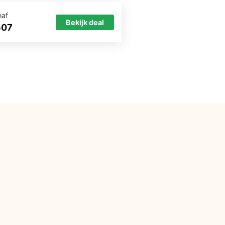
naf
Bekijk deal
507