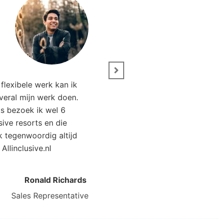
” Wij zijn net terug van 
flexibele werk kan ik
Het was genieten. Da
overal mijn werk doen.
Allinclusive.nl waren wi
ks bezoek ik wel 6
goedkoper uit. 
usive resorts en die
ik tegenwoordig altijd
Kirsten Poort
Financial
 Allinclusive.nl
Ronald Richards
Sales Representative