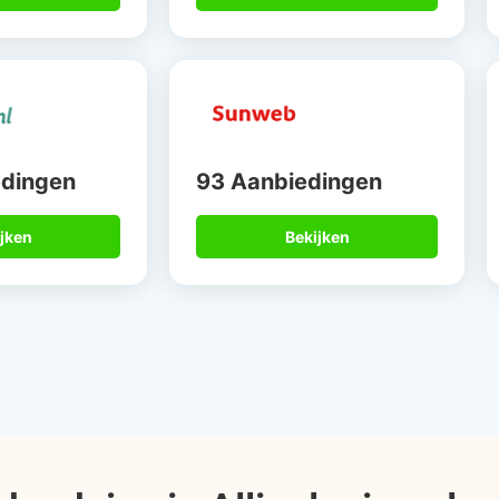
edingen
93 Aanbiedingen
jken
Bekijken