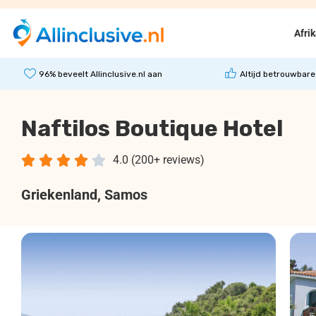
Afri
96% beveelt Allinclusive.nl aan
Altijd betrouwbare
Naftilos Boutique Hotel





4.0 (200+ reviews)
Griekenland
, Samos