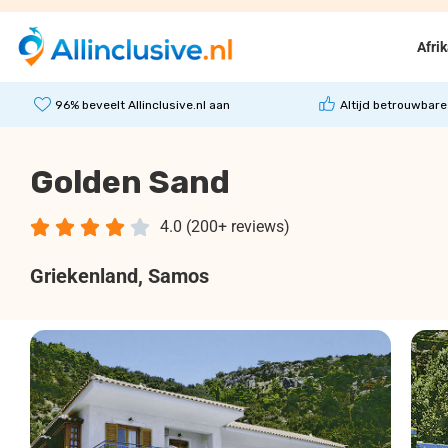
Afri
96% beveelt Allinclusive.nl aan
Altijd betrouwbare
Golden Sand





4.0 (200+ reviews)
Griekenland
, Samos