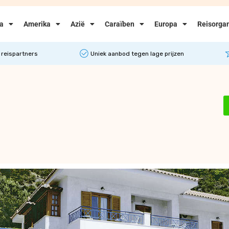
ka
Amerika
Azië
Caraïben
Europa
Reisorgan
 reispartners
Uniek aanbod tegen lage prijzen