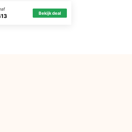
naf
Bekijk deal
413