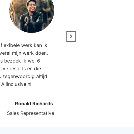
” Wij zijn net terug van 
flexibele werk kan ik
Het was genieten. Da
overal mijn werk doen.
Allinclusive.nl waren wi
ks bezoek ik wel 6
goedkoper uit. 
usive resorts en die
ik tegenwoordig altijd
Kirsten Poort
Financial
 Allinclusive.nl
Ronald Richards
Sales Representative