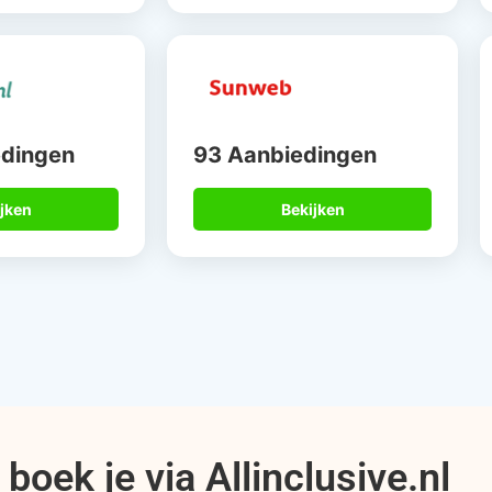
edingen
93 Aanbiedingen
jken
Bekijken
boek je via Allinclusive.nl