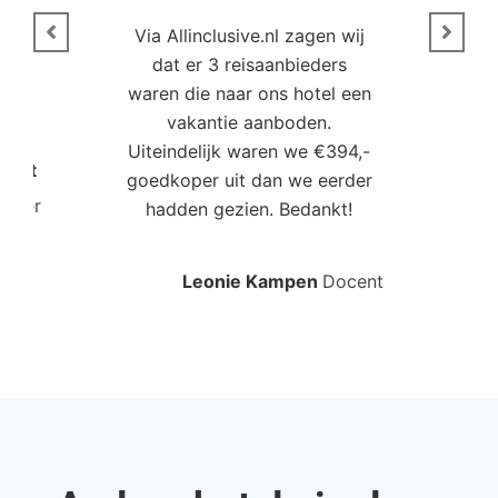
n
Via Allinclusive.nl zagen wij
N
en.
dat er 3 reisaanbieders
m
aren
waren die naar ons hotel een
t. “
vakantie aanboden.
Uiteindelijk waren we €394,-
Poort
goedkoper uit dan we eerder
mo
roller
hadden gezien. Bedankt!
bo
Leonie Kampen
Docent
Rud