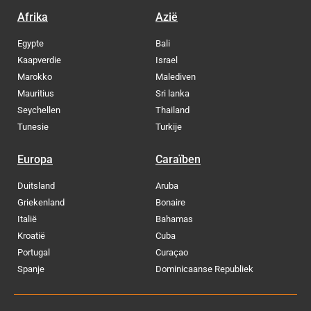
Afrika
Azië
Egypte
Bali
Kaapverdie
Israel
Marokko
Malediven
Mauritius
Sri lanka
Seychellen
Thailand
Tunesie
Turkije
Europa
Caraïben
Duitsland
Aruba
Griekenland
Bonaire
Italië
Bahamas
Kroatië
Cuba
Portugal
Curaçao
Spanje
Dominicaanse Republiek