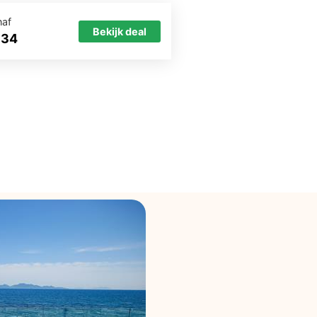
naf
Bekijk deal
734