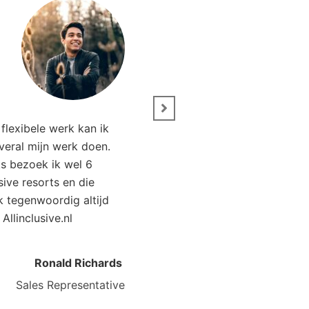
” Wij zijn net terug van 
flexibele werk kan ik
Het was genieten. Da
overal mijn werk doen.
Allinclusive.nl waren wi
ks bezoek ik wel 6
goedkoper uit. 
usive resorts en die
ik tegenwoordig altijd
Kirsten Poort
Financial
 Allinclusive.nl
Ronald Richards
Sales Representative