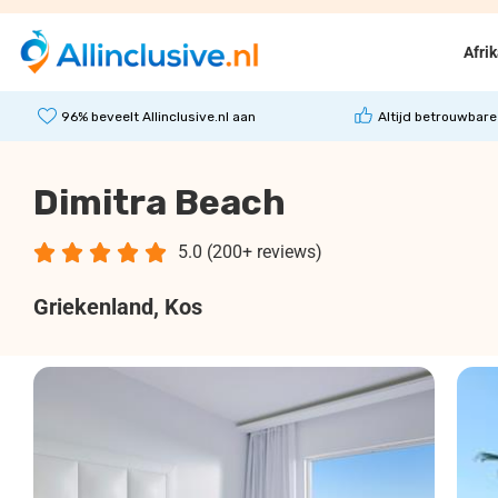
Afri
96% beveelt Allinclusive.nl aan
Altijd betrouwbare
Dimitra Beach





5.0 (200+ reviews)
Griekenland
, Kos