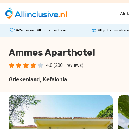
Afri
96% beveelt Allinclusive.nl aan
Altijd betrouwbare
Ammes Aparthotel





4.0 (200+ reviews)
Griekenland
, Kefalonia