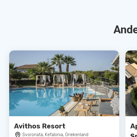
Ande
Avithos Resort
A
Svoronata, Kefalonia, Griekenland
S