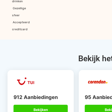
drinken
Gezellige
sfeer
Accepteerd
creditcard
Bekijk he
912 Aanbiedingen
95 Aanbie
Bekijken
Beki