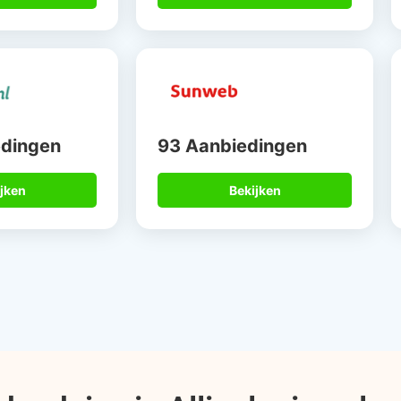
edingen
93 Aanbiedingen
jken
Bekijken