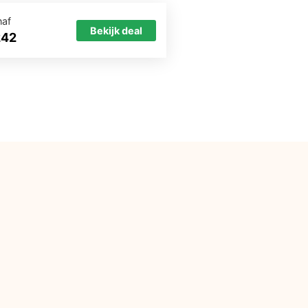
naf
Bekijk deal
242