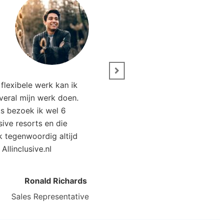
” Wij zijn net terug van 
flexibele werk kan ik
Het was genieten. Da
overal mijn werk doen.
Allinclusive.nl waren wi
ks bezoek ik wel 6
goedkoper uit. 
usive resorts en die
ik tegenwoordig altijd
Kirsten Poort
Financial
 Allinclusive.nl
Ronald Richards
Sales Representative