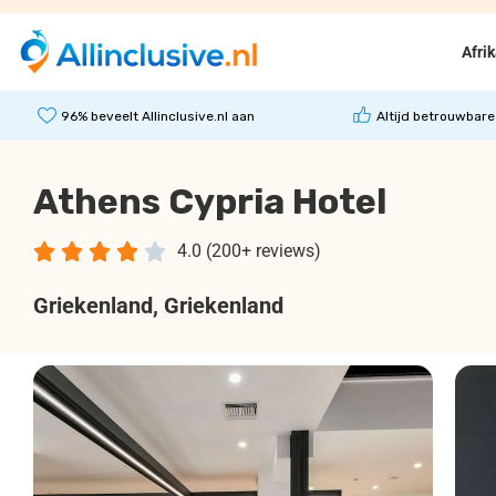
Afri
96% beveelt Allinclusive.nl aan
Altijd betrouwbare
Athens Cypria Hotel





4.0 (200+ reviews)
Griekenland
, Griekenland