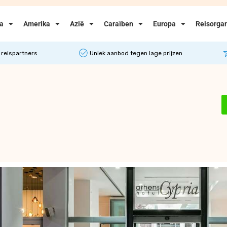
ka
Amerika
Azië
Caraïben
Europa
Reisorgan
 reispartners
Uniek aanbod tegen lage prijzen