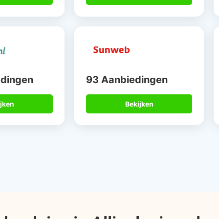
edingen
93 Aanbiedingen
jken
Bekijken