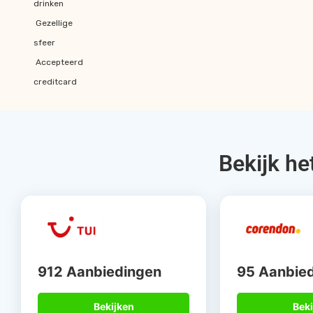
drinken
Gezellige
sfeer
Accepteerd
creditcard
Bekijk he
912 Aanbiedingen
95 Aanbie
Bekijken
Beki