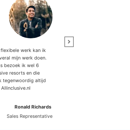
” Wij zijn net terug van 
flexibele werk kan ik
Het was genieten. Da
overal mijn werk doen.
Allinclusive.nl waren wi
ks bezoek ik wel 6
goedkoper uit. 
usive resorts en die
ik tegenwoordig altijd
Kirsten Poort
Financial
 Allinclusive.nl
Ronald Richards
Sales Representative