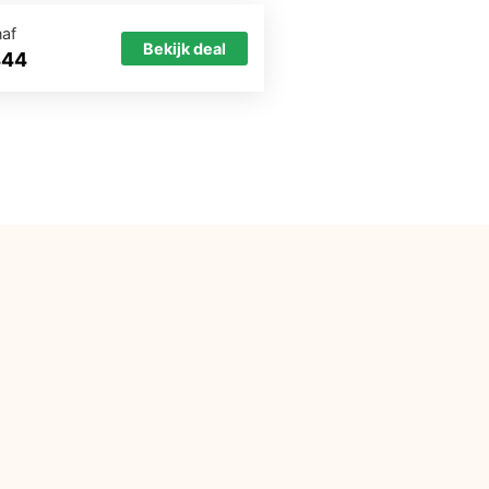
naf
Bekijk deal
444