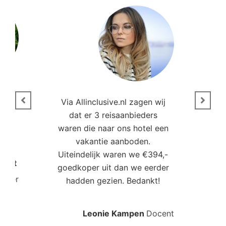
n
Via Allinclusive.nl zagen wij
N
en.
dat er 3 reisaanbieders
m
aren
waren die naar ons hotel een
t. “
vakantie aanboden.
Uiteindelijk waren we €394,-
Poort
goedkoper uit dan we eerder
mo
roller
hadden gezien. Bedankt!
bo
Leonie Kampen
Docent