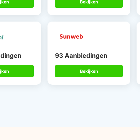
jken
Bekijken
edingen
93 Aanbiedingen
jken
Bekijken