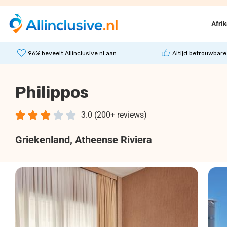
Afri
96% beveelt Allinclusive.nl aan
Altijd betrouwbare
Philippos





3.0 (200+ reviews)
Griekenland
, Atheense Riviera