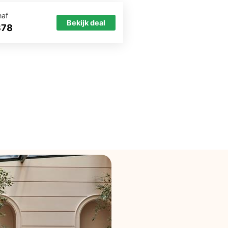
naf
Bekijk deal
378