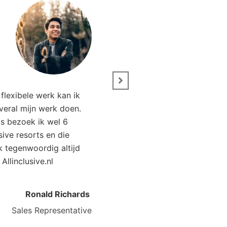
” Wij zijn net terug van 
flexibele werk kan ik
Het was genieten. Da
overal mijn werk doen.
Allinclusive.nl waren wi
ks bezoek ik wel 6
goedkoper uit. 
usive resorts en die
ik tegenwoordig altijd
Kirsten Poort
Financial
 Allinclusive.nl
Ronald Richards
Sales Representative