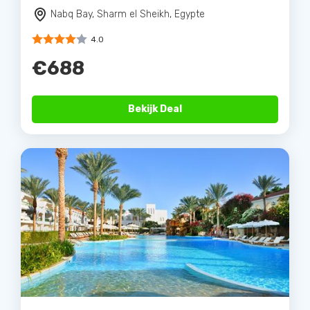
Nabq Bay, Sharm el Sheikh, Egypte
4.0
€688
Bekijk Deal