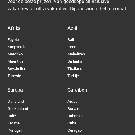
voor de beste prijzen. Van goedkope allinclusive
vakanties tot ultra vakanties. Bij ons vind u het allemaal.
Afrika
Azië
Egypte
Bali
Kaapverdie
Israel
Marokko
Malediven
Mauritius
Sri lanka
Seychellen
Thailand
Tunesie
Turkije
Europa
Caraïben
Duitsland
Aruba
Griekenland
Bonaire
Italië
Bahamas
Kroatië
Cuba
Portugal
Curaçao