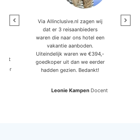
n
Via Allinclusive.nl zagen wij
N
en.
dat er 3 reisaanbieders
m
aren
waren die naar ons hotel een
t. “
vakantie aanboden.
Uiteindelijk waren we €394,-
Poort
goedkoper uit dan we eerder
mo
roller
hadden gezien. Bedankt!
bo
Leonie Kampen
Docent
Rud