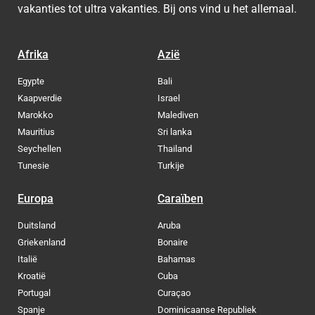
vakanties tot ultra vakanties. Bij ons vind u het allemaal.
Afrika
Azië
Egypte
Bali
Kaapverdie
Israel
Marokko
Malediven
Mauritius
Sri lanka
Seychellen
Thailand
Tunesie
Turkije
Europa
Caraïben
Duitsland
Aruba
Griekenland
Bonaire
Italië
Bahamas
Kroatië
Cuba
Portugal
Curaçao
Spanje
Dominicaanse Republiek