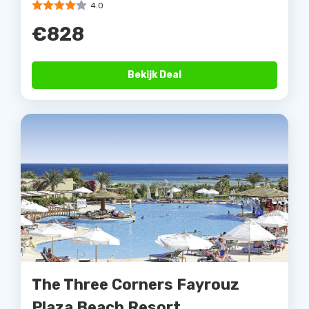
4.0
€828
Bekijk Deal
The Three Corners Fayrouz
Plaza Beach Resort