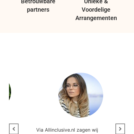
Betrouwbare
Unieke &
partners
Voordelige
Arrangementen
n
Via Allinclusive.nl zagen wij
N
en.