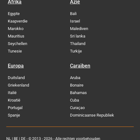
Afrika
Azië
Egypte
Bali
Kaapverdie
Israel
Marokko
Malediven
Mauritius
Sri lanka
Seychellen
Thailand
Tunesie
Turkije
Europa
Caraïben
Duitsland
Aruba
Griekenland
Bonaire
Italië
Bahamas
Kroatië
Cuba
Portugal
Curaçao
Spanje
Dominicaanse Republiek
NL
|
BE
|
DE
- © 2013 - 2026 - Alle rechten voorbehouden