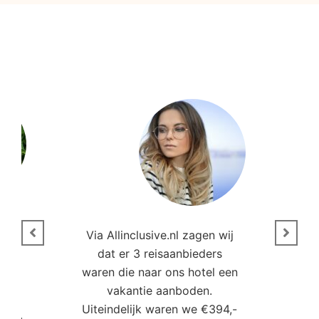
n
Via Allinclusive.nl zagen wij
N
en.
dat er 3 reisaanbieders
m
aren
waren die naar ons hotel een
t. “
vakantie aanboden.
Uiteindelijk waren we €394,-