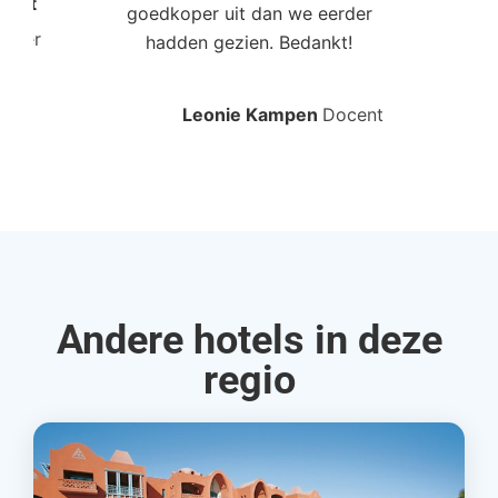
Poort
goedkoper uit dan we eerder
mo
roller
hadden gezien. Bedankt!
bo
Leonie Kampen
Docent
Rud
Andere hotels in deze
regio