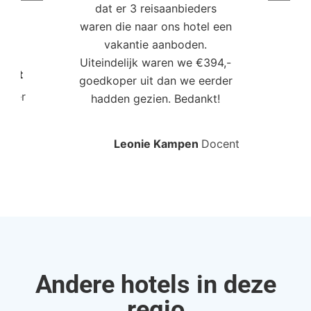
dat er 3 reisaanbieders
m
aren
waren die naar ons hotel een
t. “
vakantie aanboden.
Uiteindelijk waren we €394,-
Poort
goedkoper uit dan we eerder
mo
roller
hadden gezien. Bedankt!
bo
Leonie Kampen
Docent
Rud
Andere hotels in deze
regio