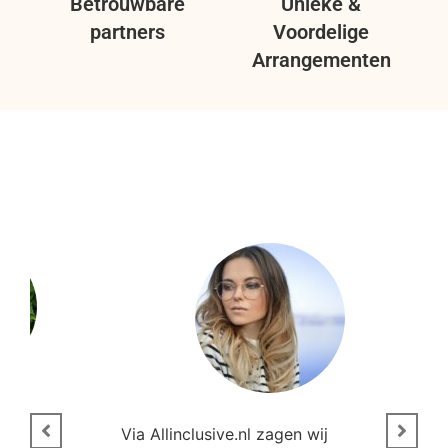
Betrouwbare
Unieke &
partners
Voordelige
Arrangementen
n
Via Allinclusive.nl zagen wij
N
en.