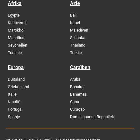
Afrika
Azië
Egypte
Bali
Kaapverdie
Israel
Marokko
Malediven
Mauritius
Sri lanka
Seychellen
Thailand
Tunesie
Turkije
Europa
Caraïben
Duitsland
Aruba
Griekenland
Bonaire
Italië
Bahamas
Kroatië
Cuba
Portugal
Curaçao
Spanje
Dominicaanse Republiek