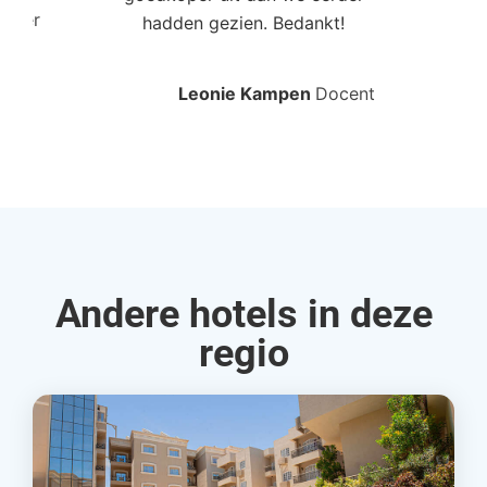
roller
hadden gezien. Bedankt!
bo
Leonie Kampen
Docent
Rud
Andere hotels in deze
regio