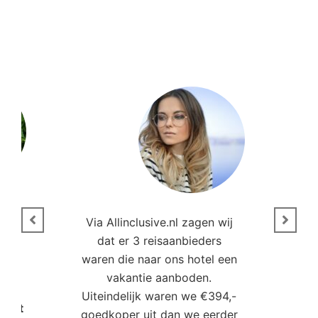
n
Via Allinclusive.nl zagen wij
N
en.
dat er 3 reisaanbieders
m
aren
waren die naar ons hotel een
t. “
vakantie aanboden.
Uiteindelijk waren we €394,-
Poort
goedkoper uit dan we eerder
mo