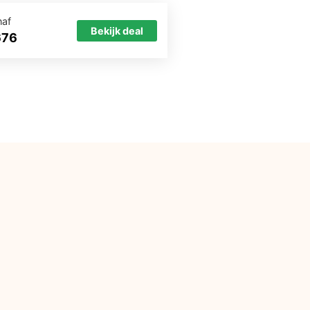
naf
Bekijk deal
676