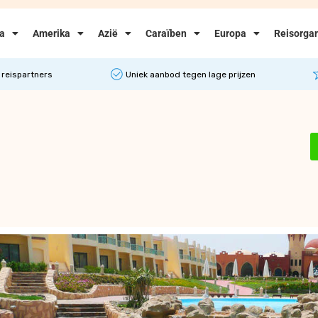
ka
Amerika
Azië
Caraïben
Europa
Reisorgan
 reispartners
Uniek aanbod tegen lage prijzen