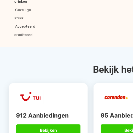
drinken
Gezellige
sfeer
Accepteerd
creditcard
Bekijk he
912 Aanbiedingen
95 Aanbie
Bekijken
Beki