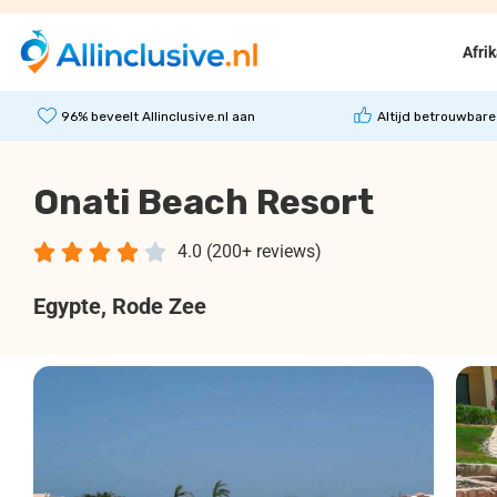
Afri
96% beveelt Allinclusive.nl aan
Altijd betrouwbare
Onati Beach Resort





4.0 (200+ reviews)
Egypte
, Rode Zee