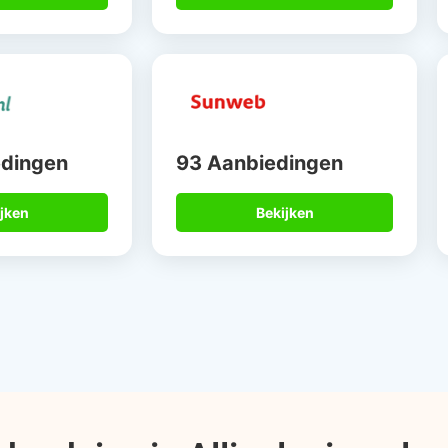
edingen
93 Aanbiedingen
jken
Bekijken