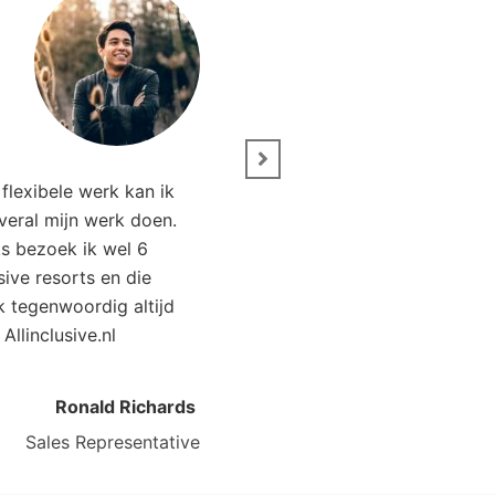
” Wij zijn net terug van 
flexibele werk kan ik
Het was genieten. Da
overal mijn werk doen.
Allinclusive.nl waren wi
ks bezoek ik wel 6
goedkoper uit. 
usive resorts en die
ik tegenwoordig altijd
Kirsten Poort
Financial
 Allinclusive.nl
Ronald Richards
Sales Representative