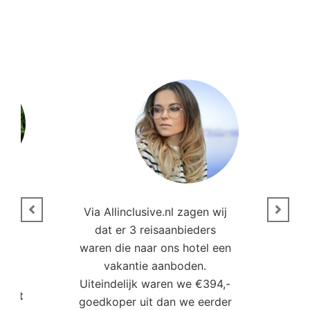
n
Via Allinclusive.nl zagen wij
N
en.
dat er 3 reisaanbieders
m
aren
waren die naar ons hotel een
t. “
vakantie aanboden.
Uiteindelijk waren we €394,-
Poort
goedkoper uit dan we eerder
mo