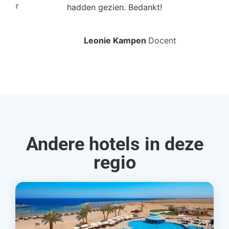
roller
hadden gezien. Bedankt!
bo
Leonie Kampen
Docent
Rud
Andere hotels in deze
regio