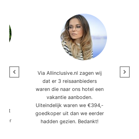
n
Via Allinclusive.nl zagen wij
N
en.
dat er 3 reisaanbieders
m
aren
waren die naar ons hotel een
t. “
vakantie aanboden.
Uiteindelijk waren we €394,-
Poort
goedkoper uit dan we eerder
mo
roller
hadden gezien. Bedankt!
bo