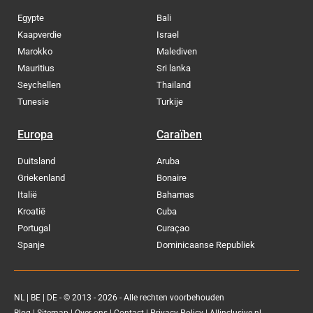
Egypte
Bali
Kaapverdie
Israel
Marokko
Malediven
Mauritius
Sri lanka
Seychellen
Thailand
Tunesie
Turkije
Europa
Caraïben
Duitsland
Aruba
Griekenland
Bonaire
Italië
Bahamas
Kroatië
Cuba
Portugal
Curaçao
Spanje
Dominicaanse Republiek
NL
|
BE
|
DE
- © 2013 - 2026 - Alle rechten voorbehouden
Blog
|
Sitemap
|
Over ons
|
Contact
|
Privacy Policy
| Allinclusive.nl