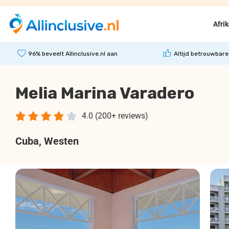
Afri
96% beveelt Allinclusive.nl aan
Altijd betrouwbare
Melia Marina Varadero





4.0 (200+ reviews)
Cuba
, Westen