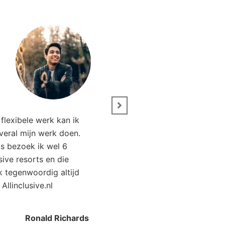
” Wij zijn net terug van 
flexibele werk kan ik
Het was genieten. Da
overal mijn werk doen.
Allinclusive.nl waren wi
ks bezoek ik wel 6
goedkoper uit. 
usive resorts en die
ik tegenwoordig altijd
Kirsten Poort
Financial
 Allinclusive.nl
Ronald Richards