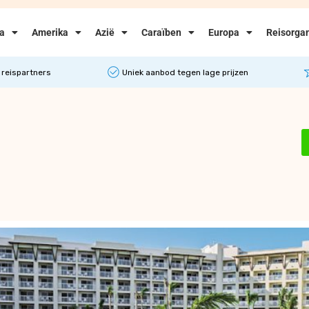
ka
Amerika
Azië
Caraïben
Europa
Reisorgan
 reispartners
Uniek aanbod tegen lage prijzen