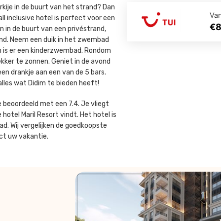
urkije in de buurt van het strand? Dan
Va
all inclusive hotel is perfect voor een
€
n in de buurt van een privéstrand,
zand. Neem een duik in het zwembad
en is er een kinderzwembad. Rondom
kker te zonnen. Geniet in de avond
een drankje aan een van de 5 bars.
alles wat Didim te bieden heeft!
de beoordeeld met een 7.4. Je vliegt
 hotel Maril Resort vindt. Het hotel is
d. Wij vergelijken de goedkoopste
ect uw vakantie.