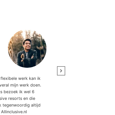
” Wij zijn net terug van 
flexibele werk kan ik
Het was genieten. Da
overal mijn werk doen.
Allinclusive.nl waren wi
ks bezoek ik wel 6
goedkoper uit. 
usive resorts en die
ik tegenwoordig altijd
Kirsten Poort
Financial
 Allinclusive.nl