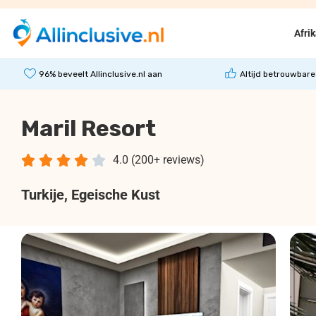
Afri
96% beveelt Allinclusive.nl aan
Altijd betrouwbare
Maril Resort





4.0 (200+ reviews)
Turkije
, Egeische Kust