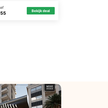
naf
Bekijk deal
855