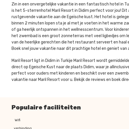
Zin in een onvergetelijke vakantie in een fantastisch hotel in T
is het 5-sterrenhotel Maril Resort in Didim perfect voor jou! Dit 
rustgevende vakantie aan de Egeïsche kust. Het hotel is gelege
binnen 2 minuten lopen sta je al met je voeten in het warme 
of ga heerlijk ontspannen in het wellnesscentrum. Voor kinder
het zwembad is een groot zonneterras met veel ligbedjes om le
van de heerlijke gerechten die het restaurant serveert en haal 
Boek snel jouw vakantie naar dit prachtige hotel en geniet van 
Maril Resort ligt in Didim in Turkije Maril Resort wordt gemiddel
direct op Egeische Kust naar de plaats Didim, waar je allinclusive
perfect voor ouders met kinderen en beschikt over een zwemba
vakantie naar Maril Resort voor u. Bekijk de reviews en boek dir
Populaire faciliteiten
Wifi
verbinding