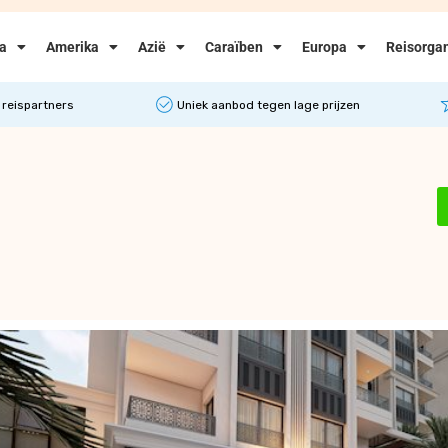
ka
Amerika
Azië
Caraïben
Europa
Reisorgan
 reispartners
Uniek aanbod tegen lage prijzen