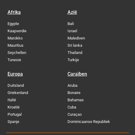
Afrika
Azië
Egypte
Bali
Kaapverdie
Israel
Marokko
Malediven
Mauritius
Sri lanka
Seychellen
Thailand
Tunesie
Turkije
Europa
Caraïben
Duitsland
Aruba
Griekenland
Bonaire
Italië
Bahamas
Kroatië
Cuba
Portugal
Curaçao
Spanje
Dominicaanse Republiek