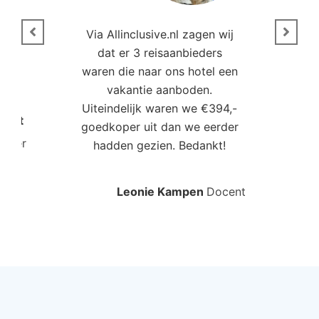
n
Via Allinclusive.nl zagen wij
N
en.
dat er 3 reisaanbieders
m
aren
waren die naar ons hotel een
t. “
vakantie aanboden.
Uiteindelijk waren we €394,-
Poort
goedkoper uit dan we eerder
mo
roller
hadden gezien. Bedankt!
bo
Leonie Kampen
Docent
Rud