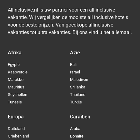
Allinclusive.nl is uw partner voor een all inclusive
vakantie. Wij vergelijken de mooiste all inclusive hotels
voor de beste prijzen. Van goedkope allinclusive
vakanties tot ultra vakanties. Bij ons vind u het allemaal.
Afrika
Azië
Egypte
Bali
Kaapverdie
Israel
Marokko
Malediven
Mauritius
Sri lanka
Seychellen
Thailand
Tunesie
Turkije
Europa
Caraïben
Duitsland
Aruba
Griekenland
Bonaire