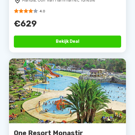
Mahdia, Golf Van Hammamet, Tunesie
4.0
€629
Bekijk Deal
One Resort Monastir