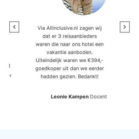
n
Via Allinclusive.nl zagen wij
N
en.
dat er 3 reisaanbieders
m
aren
waren die naar ons hotel een
t. “
vakantie aanboden.
Uiteindelijk waren we €394,-
Poort
goedkoper uit dan we eerder
mo
roller
hadden gezien. Bedankt!
bo
Leonie Kampen
Docent
Rud