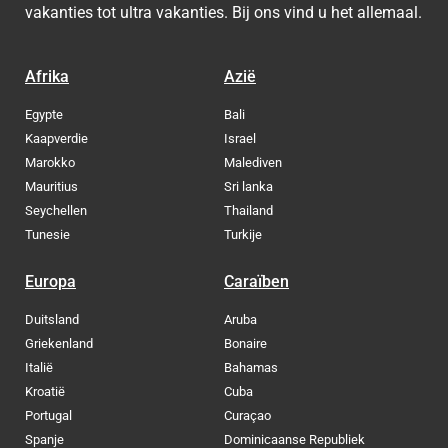
vakanties tot ultra vakanties. Bij ons vind u het allemaal.
Afrika
Azië
Egypte
Bali
Kaapverdie
Israel
Marokko
Malediven
Mauritius
Sri lanka
Seychellen
Thailand
Tunesie
Turkije
Europa
Caraïben
Duitsland
Aruba
Griekenland
Bonaire
Italië
Bahamas
Kroatië
Cuba
Portugal
Curaçao
Spanje
Dominicaanse Republiek