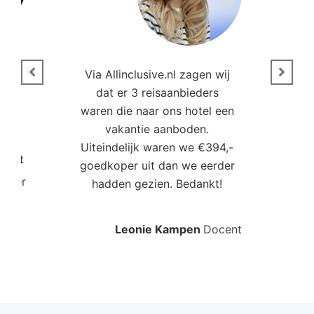
n
Via Allinclusive.nl zagen wij
N
en.
dat er 3 reisaanbieders
m
aren
waren die naar ons hotel een
t. “
vakantie aanboden.
Uiteindelijk waren we €394,-
Poort
goedkoper uit dan we eerder
mo
roller
hadden gezien. Bedankt!
bo
Leonie Kampen
Docent
Rud