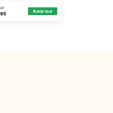
naf
Bekijk deal
265