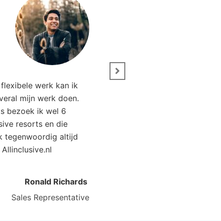
” Wij zijn net terug van 
flexibele werk kan ik
Het was genieten. Da
overal mijn werk doen.
Allinclusive.nl waren wi
ks bezoek ik wel 6
goedkoper uit. 
usive resorts en die
ik tegenwoordig altijd
Kirsten Poort
Financial
 Allinclusive.nl
Ronald Richards
Sales Representative