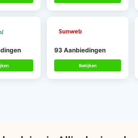
edingen
93 Aanbiedingen
jken
Bekijken