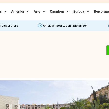
ka
Amerika
Azië
Caraïben
Europa
Reisorgan
 reispartners
Uniek aanbod tegen lage prijzen