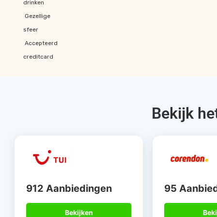
drinken
Gezellige
sfeer
Accepteerd
creditcard
Bekijk he
912 Aanbiedingen
95 Aanbie
Bekijken
Beki