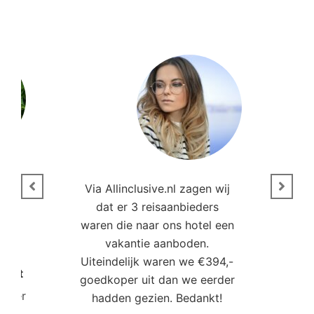
n
Via Allinclusive.nl zagen wij
N
en.
dat er 3 reisaanbieders
m
aren
waren die naar ons hotel een
t. “
vakantie aanboden.
Uiteindelijk waren we €394,-
Poort
goedkoper uit dan we eerder
mo
roller
hadden gezien. Bedankt!