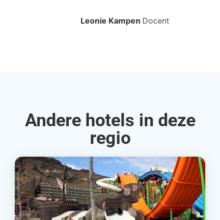
bo
Leonie Kampen
Docent
Rud
Andere hotels in deze
regio