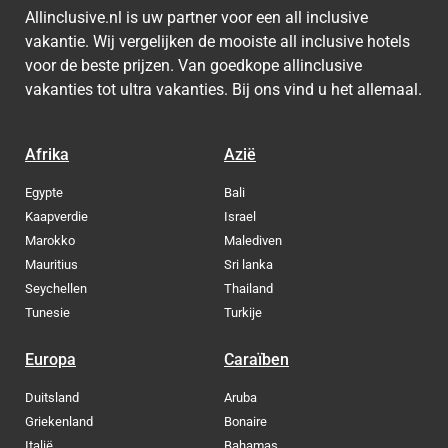
Allinclusive.nl is uw partner voor een all inclusive
vakantie. Wij vergelijken de mooiste all inclusive hotels
voor de beste prijzen. Van goedkope allinclusive
vakanties tot ultra vakanties. Bij ons vind u het allemaal.
Afrika
Azië
Egypte
Bali
Kaapverdie
Israel
Marokko
Malediven
Mauritius
Sri lanka
Seychellen
Thailand
Tunesie
Turkije
Europa
Caraïben
Duitsland
Aruba
Griekenland
Bonaire
Italië
Bahamas