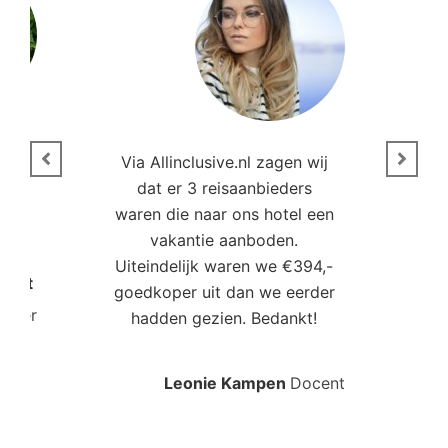
n
Via Allinclusive.nl zagen wij
N
en.
dat er 3 reisaanbieders
m
aren
waren die naar ons hotel een
t. “
vakantie aanboden.
Uiteindelijk waren we €394,-
Poort
goedkoper uit dan we eerder
mo
roller
hadden gezien. Bedankt!
bo
Leonie Kampen
Docent
Rud