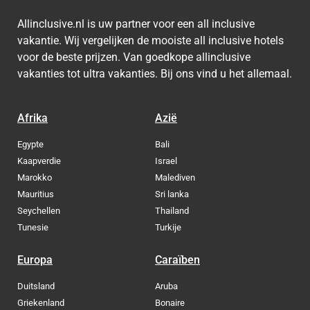
Allinclusive.nl is uw partner voor een all inclusive
vakantie. Wij vergelijken de mooiste all inclusive hotels
voor de beste prijzen. Van goedkope allinclusive
vakanties tot ultra vakanties. Bij ons vind u het allemaal.
Afrika
Azië
Egypte
Bali
Kaapverdie
Israel
Marokko
Malediven
Mauritius
Sri lanka
Seychellen
Thailand
Tunesie
Turkije
Europa
Caraïben
Duitsland
Aruba
Griekenland
Bonaire