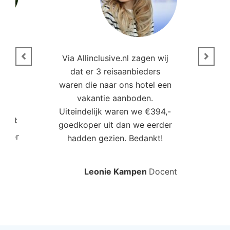
n
Via Allinclusive.nl zagen wij
N
en.
dat er 3 reisaanbieders
m
aren
waren die naar ons hotel een
t. “
vakantie aanboden.
Uiteindelijk waren we €394,-
Poort
goedkoper uit dan we eerder
mo
roller
hadden gezien. Bedankt!
bo
Leonie Kampen
Docent
Rud