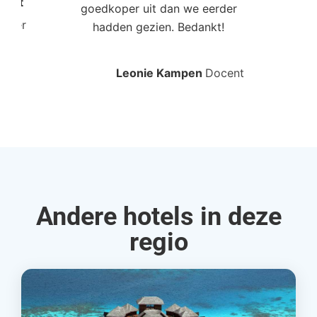
Poort
goedkoper uit dan we eerder
mo
roller
hadden gezien. Bedankt!
bo
Leonie Kampen
Docent
Rud
Andere hotels in deze
regio