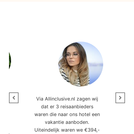
n
Via Allinclusive.nl zagen wij
N
en.
dat er 3 reisaanbieders
m
aren
waren die naar ons hotel een
t. “
vakantie aanboden.
Uiteindelijk waren we €394,-