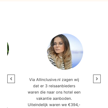
n
Via Allinclusive.nl zagen wij
N
en.
dat er 3 reisaanbieders
m
aren
waren die naar ons hotel een
t. “
vakantie aanboden.
Uiteindelijk waren we €394,-