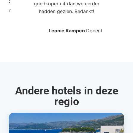
Poort
goedkoper uit dan we eerder
mo
roller
hadden gezien. Bedankt!
bo
Leonie Kampen
Docent
Rud
Andere hotels in deze
regio