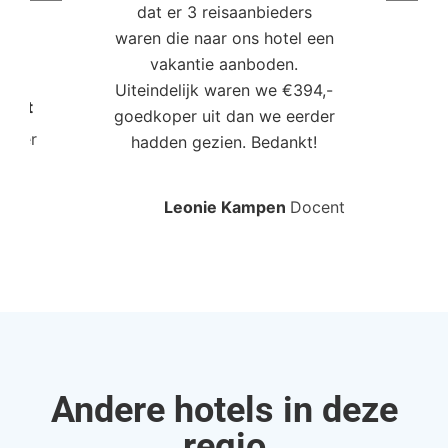
dat er 3 reisaanbieders
m
aren
waren die naar ons hotel een
t. “
vakantie aanboden.
Uiteindelijk waren we €394,-
Poort
goedkoper uit dan we eerder
mo
roller
hadden gezien. Bedankt!
bo
Leonie Kampen
Docent
Rud
Andere hotels in deze
regio