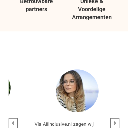
Betrouwbare
Unieke &
partners
Voordelige
Arrangementen
n
Via Allinclusive.nl zagen wij
N
en.