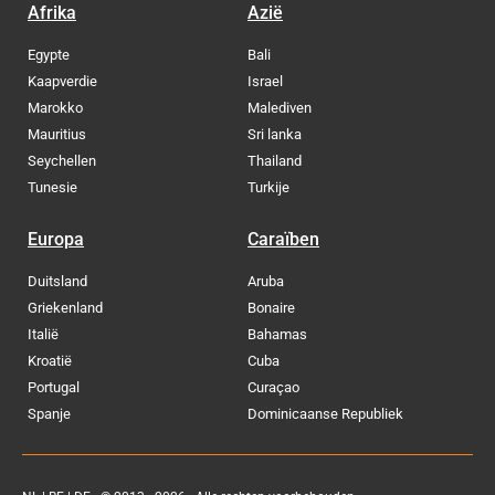
Afrika
Azië
Egypte
Bali
Kaapverdie
Israel
Marokko
Malediven
Mauritius
Sri lanka
Seychellen
Thailand
Tunesie
Turkije
Europa
Caraïben
Duitsland
Aruba
Griekenland
Bonaire
Italië
Bahamas
Kroatië
Cuba
Portugal
Curaçao
Spanje
Dominicaanse Republiek