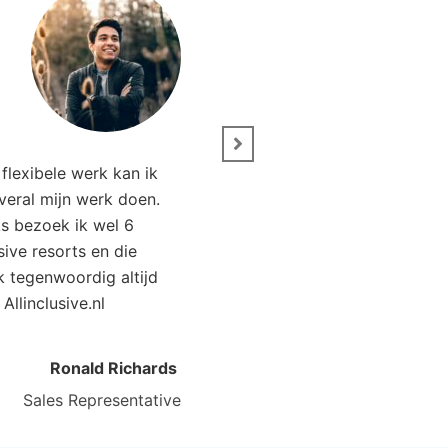
” Wij zijn net terug van 
flexibele werk kan ik
Het was genieten. Da
overal mijn werk doen.
Allinclusive.nl waren wi
ks bezoek ik wel 6
goedkoper uit. 
usive resorts en die
ik tegenwoordig altijd
Kirsten Poort
Financial
 Allinclusive.nl
Ronald Richards
Sales Representative