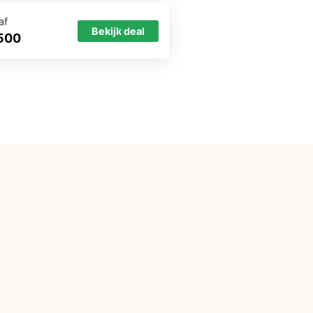
af
Bekijk deal
500