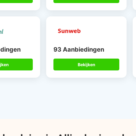
edingen
93 Aanbiedingen
jken
Bekijken