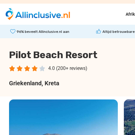
Afri
96% beveelt Allinclusive.nl aan
Altijd betrouwbare
Pilot Beach Resort





4.0 (200+ reviews)
Griekenland
, Kreta