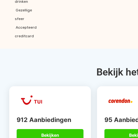
drinken
Gezellige
sfeer
Accepteerd
creditcard
Bekijk he
912 Aanbiedingen
95 Aanbie
Bekijken
Beki