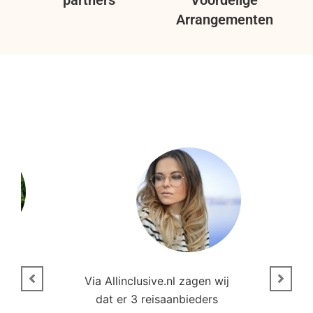
Arrangementen
n
Via Allinclusive.nl zagen wij
N
en.
dat er 3 reisaanbieders
m
aren