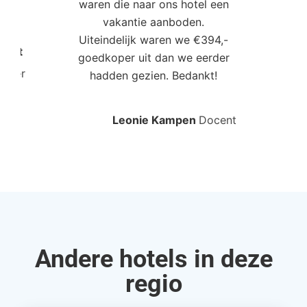
waren die naar ons hotel een
t. “
vakantie aanboden.
Uiteindelijk waren we €394,-
Poort
goedkoper uit dan we eerder
mo
roller
hadden gezien. Bedankt!
bo
Leonie Kampen
Docent
Rud
Andere hotels in deze
regio