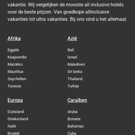
vakantie. Wij vergelijken de mooiste all inclusive hotels
voor de beste prijzen. Van goedkope allinclusive
vakanties tot ultra vakanties. Bij ons vind u het allemaal.
Afrika
Azië
Egypte
Bali
Kaapverdie
Israel
Marokko
Malediven
Mauritius
Sri lanka
Seychellen
Thailand
Tunesie
Turkije
Europa
Caraïben
Duitsland
Aruba
Griekenland
Bonaire
Italië
Bahamas
Kroatië
Cuba