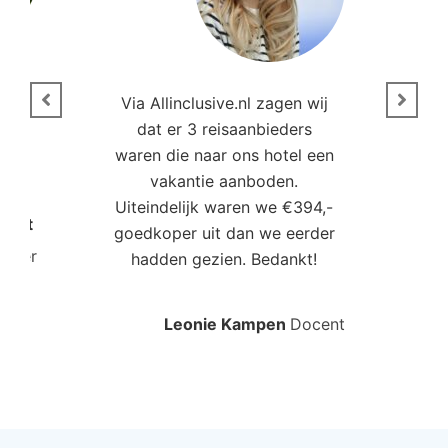
n
Via Allinclusive.nl zagen wij
N
en.
dat er 3 reisaanbieders
m
aren
waren die naar ons hotel een
t. “
vakantie aanboden.
Uiteindelijk waren we €394,-
Poort
goedkoper uit dan we eerder
mo
roller
hadden gezien. Bedankt!
bo
Leonie Kampen
Docent
Rud